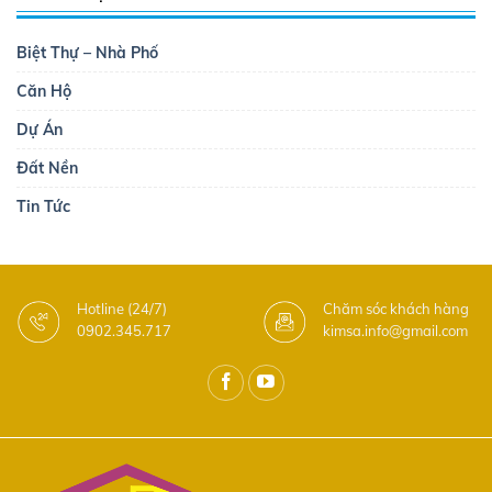
Biệt Thự – Nhà Phố
Căn Hộ
Dự Án
Đất Nền
Tin Tức
Hotline (24/7)
Chăm sóc khách hàng
0902.345.717
kimsa.info@gmail.com