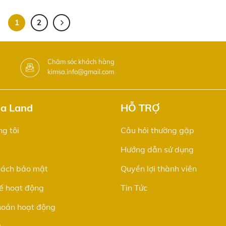
1
2
Chăm sóc khách hàng
kimsa.info@gmail.com
Sa Land
HỖ TRỢ
g tôi
Câu hỏi thường gặp
Hướng dẫn sử dụng
sách bảo mật
Quyền lợi thành viên
ế hoạt động
Tin Tức
hoản hoạt động