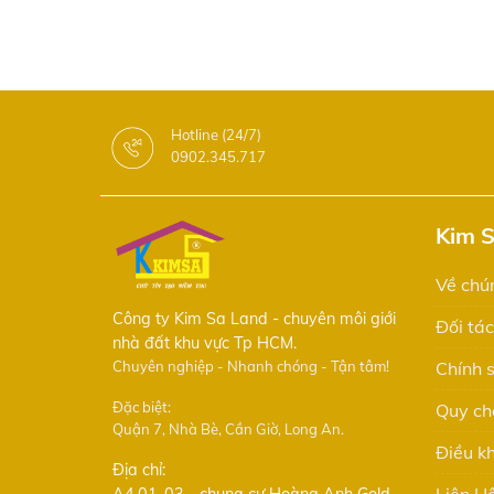
Hotline (24/7)
0902.345.717
Kim 
Về chún
Công ty Kim Sa Land - chuyên môi giới
Đối tác
nhà đất khu vực Tp HCM.
Chuyên nghiệp - Nhanh chóng - Tận tâm!
Chính 
Đặc biệt:
Quy ch
Quận 7, Nhà Bè, Cần Giờ, Long An.
Điều k
Địa chỉ: