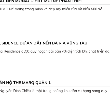
ẤT NỀN MONACO HILL MŨI NÉ PHAN THIẾT
l Mũi Né mang trong mình vẽ đẹp mỹ miều của bờ biển Mũi Né...
ESIDENCE DỰ ÁN ĐẤT NỀN BÀ RỊA VŨNG TÀU
a Residence được quy hoạch bài bản với diện tích lớn, phát triển đa.
ĂN HỘ THE MARQ QUẬN 1
Nguyễn Đình Chiểu là một trong những khu dân cư hạng sang duy