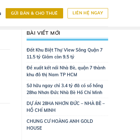
LIÊN HỆ NGAY
u
GỬI BÁN & CHO THUÊ
BÀI VIẾT MỚI
Đất Khu Biệt Thự View Sông Quận 7
11.5 tỷ Giảm còn 9.5 tỷ
Đề xuất kết nối Nhà Bè, quận 7 thành
khu đô thị Nam TP HCM
Sở hữu ngay chỉ 3.4 tỷ đã có sổ hồng
28ha Nhơn Đức Nhà Bè Hồ Chí Minh
DỰ ÁN 28HA NHƠN ĐỨC – NHÀ BÈ –
HỒ CHÍ MINH
CHUNG CƯ HOÀNG ANH GOLD
HOUSE