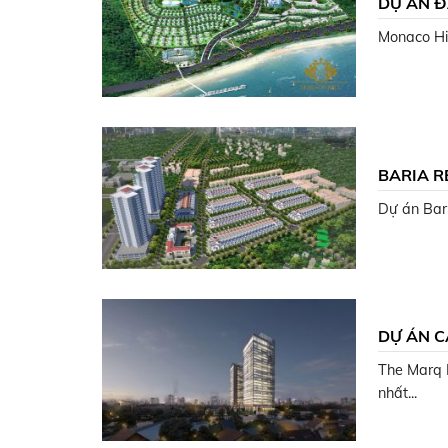
DỰ ÁN Đ
Monaco Hil
BARIA R
Dự án Bari
DỰ ÁN C
The Marq 
nhất...