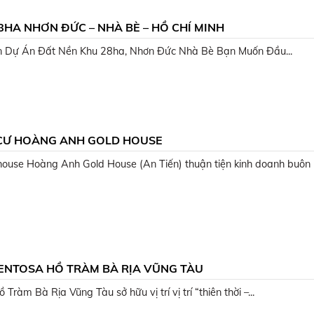
8HA NHƠN ĐỨC – NHÀ BÈ – HỒ CHÍ MINH
 Dự Án Đất Nền Khu 28ha, Nhơn Đức Nhà Bè Bạn Muốn Đầu...
CƯ HOÀNG ANH GOLD HOUSE
ouse Hoàng Anh Gold House (An Tiến) thuận tiện kinh doanh buôn 
ENTOSA HỒ TRÀM BÀ RỊA VŨNG TÀU
Tràm Bà Rịa Vũng Tàu sở hữu vị trí vị trí “thiên thời –...