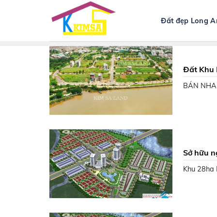
Skip
to
Đất đẹp Long A
content
Đất Khu 
BÁN NHAN
Sở hữu n
Minh
Khu 28ha 