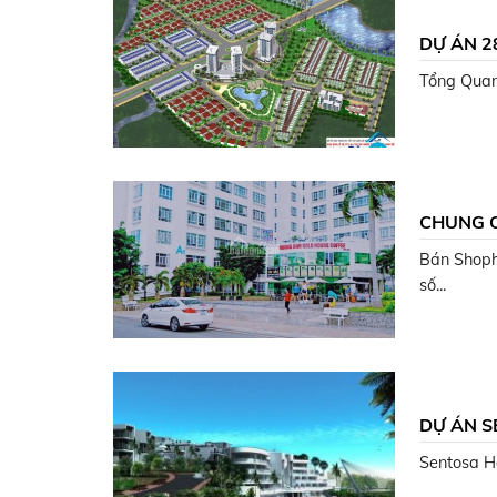
DỰ ÁN 2
Tổng Quan
CHUNG 
Bán Shoph
số...
DỰ ÁN S
Sentosa Hồ 