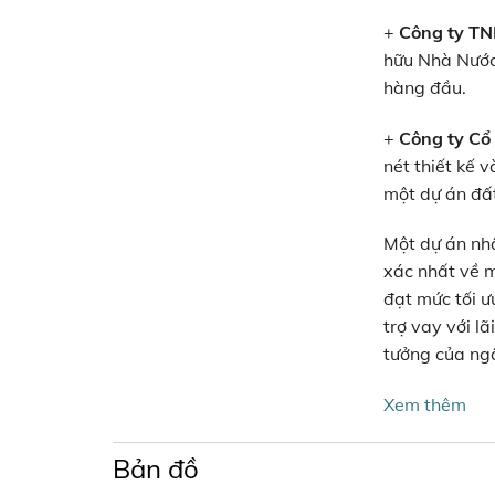
+
Công ty TN
hữu Nhà Nước,
hàng đầu.
+
Công ty Cổ
nét thiết kế 
một dự án đấ
Một dự án nhậ
xác nhất về 
đạt mức tối ư
trợ vay với l
tưởng của ngâ
Xem thêm
Bản đồ