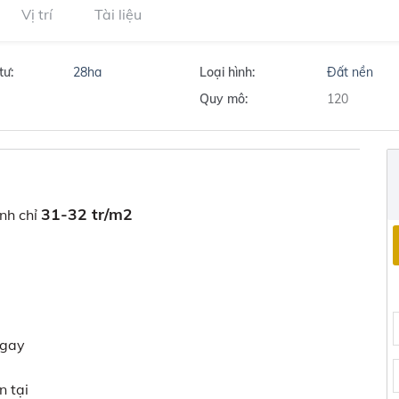
Vị trí
Tài liệu
tư:
28ha
Loại hình:
Đất nền
Quy mô:
120
31-32 tr/m2
nh chỉ
ngay
n tại