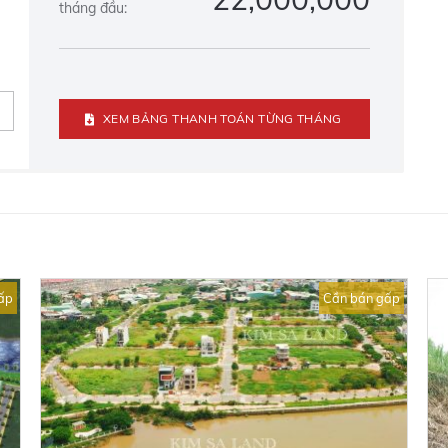
tháng đầu:
XEM BẢNG THANH TOÁN TỪNG THÁNG
ấp
Cần bán gấp