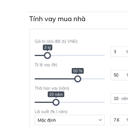
Tính vay mua nhà
Giá trị nhà đất (tỷ VNĐ)
3 tỷ
Tỷ lệ vay (%)
50 %
Thời hạn vay (năm)
10 năm
nă
Lãi suất (% / năm)