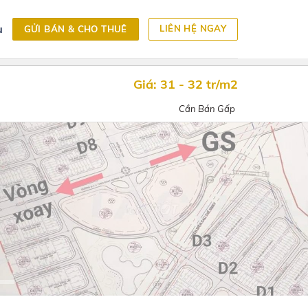
LIÊN HỆ NGAY
u
GỬI BÁN & CHO THUÊ
Giá:
31 - 32 tr/m2
Cần Bán Gấp