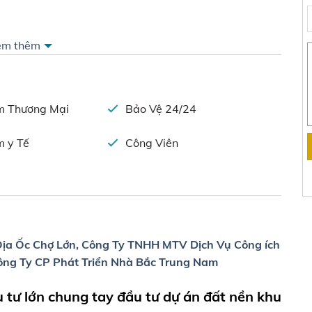
em thêm
nh – Long An
ức
ết thêm thông tin chính xác
m Thương Mại
Bảo Vệ 24/24
m y Tế
Công Viên
ịa Ốc Chợ Lớn, Công Ty TNHH MTV Dịch Vụ Công ích
ông Ty CP Phát Triển Nhà Bắc Trung Nam
 tư lớn chung tay đầu tư dự án đất nền khu