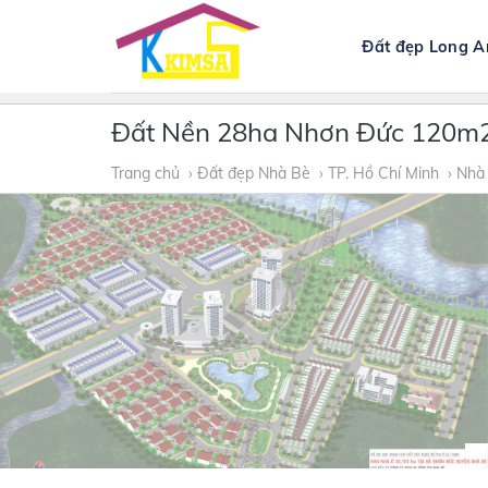
Skip
to
Đất đẹp Long A
content
Đất Nền 28ha Nhơn Đức 120m
Trang chủ
› Đất đẹp Nhà Bè
› TP. Hồ Chí Minh
› Nhà