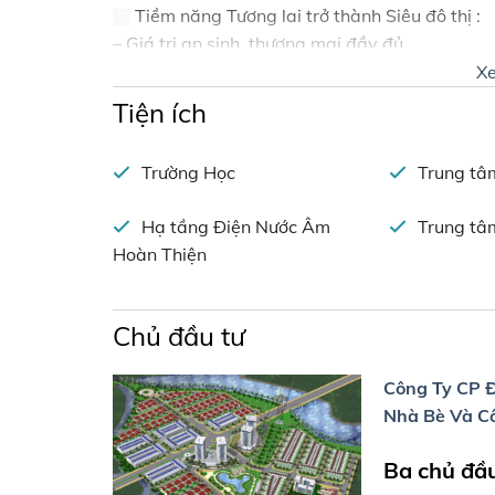
Tiềm năng Tương lai trở thành Siêu đô thị :
– Giá trị an sinh, thương mại đầy đủ
– Kết nối trực tiếp Siêu Đô thị GS METROCITY
X
– Kết nối Nút giao thông trọng điểm Hồ Chí Mi
Tiện ích
Thông tin chí tiết dự án :
DỰ ÁN 28ha Nhơn Đ
Gọi e xem đất:
0969 263 822 (Phong)
và bi
Trường Học
Trung tâ
Hạ tầng Điện Nước Âm
Trung tâ
Hoàn Thiện
Chủ đầu tư
Công Ty CP Đ
Nhà Bè Và C
Ba chủ đầu